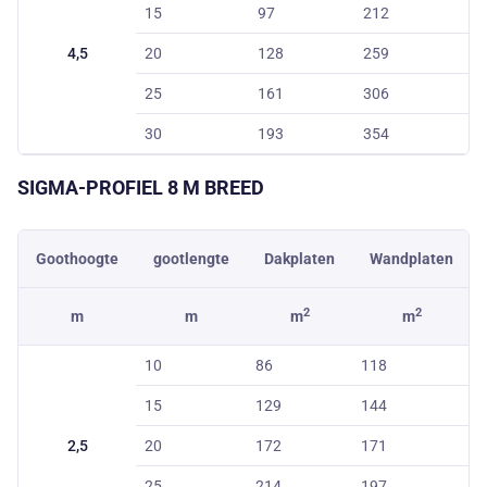
15
97
212
4,5
20
128
259
25
161
306
30
193
354
SIGMA-PROFIEL
8 M
BREED
Goothoogte
gootlengte
Dakplaten
Wandplaten
2
2
m
m
m
m
10
86
118
15
129
144
2,5
20
172
171
25
214
197